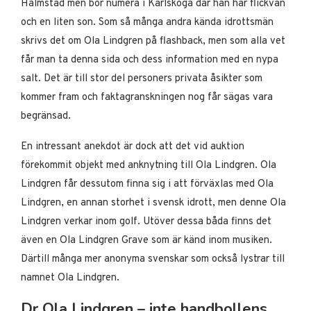
Halmstad men bor numera i Karlskoga där han har flickvän
och en liten son. Som så många andra kända idrottsmän
skrivs det om Ola Lindgren på flashback, men som alla vet
får man ta denna sida och dess information med en nypa
salt. Det är till stor del personers privata åsikter som
kommer fram och faktagranskningen nog får sägas vara
begränsad.
En intressant anekdot är dock att det vid auktion
förekommit objekt med anknytning till Ola Lindgren. Ola
Lindgren får dessutom finna sig i att förväxlas med Ola
Lindgren, en annan storhet i svensk idrott, men denne Ola
Lindgren verkar inom golf. Utöver dessa båda finns det
även en Ola Lindgren Grave som är känd inom musiken.
Därtill många mer anonyma svenskar som också lystrar till
namnet Ola Lindgren.
Dr Ola Lindgren – inte handbollens