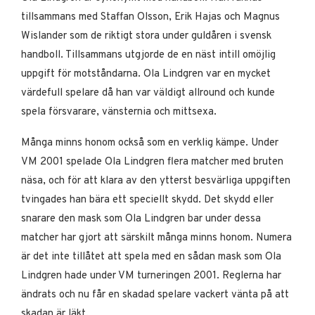
tillsammans med Staffan Olsson, Erik Hajas och Magnus
Wislander som de riktigt stora under guldåren i svensk
handboll. Tillsammans utgjorde de en näst intill omöjlig
uppgift för motståndarna. Ola Lindgren var en mycket
värdefull spelare då han var väldigt allround och kunde
spela försvarare, vänsternia och mittsexa.
Många minns honom också som en verklig kämpe. Under
VM 2001 spelade Ola Lindgren flera matcher med bruten
näsa, och för att klara av den ytterst besvärliga uppgiften
tvingades han bära ett speciellt skydd. Det skydd eller
snarare den mask som Ola Lindgren bar under dessa
matcher har gjort att särskilt många minns honom. Numera
är det inte tillåtet att spela med en sådan mask som Ola
Lindgren hade under VM turneringen 2001. Reglerna har
ändrats och nu får en skadad spelare vackert vänta på att
skadan är läkt.