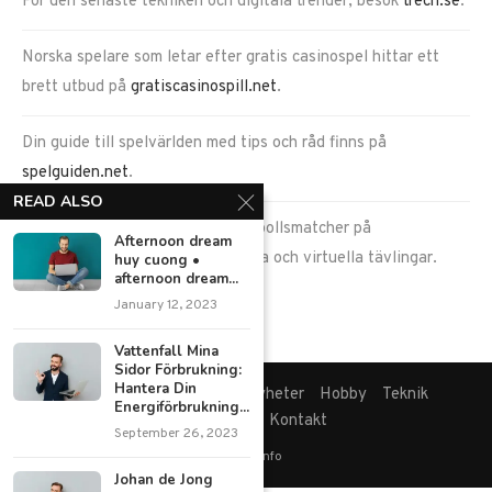
För den senaste tekniken och digitala trender, besök
trech.se
.
Norska spelare som letar efter gratis casinospel hittar ett
brett utbud på
gratiscasinospill.net
.
Din guide till spelvärlden med tips och råd finns på
spelguiden.net
.
READ ALSO
Ta del av spännande fantasy fotbollsmatcher på
Afternoon dream
goalduel.com
, en plats för verkliga och virtuella tävlingar.
huy cuong •
afternoon dream...
January 12, 2023
Vattenfall Mina
Sidor Förbrukning:
Hantera Din
Hem
Blogg
Ekonomi
Nyheter
Hobby
Teknik
Energiförbrukning...
Mat & dryck
Kontakt
September 26, 2023
Adigital.info
Johan de Jong