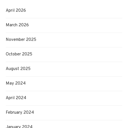
April 2026
March 2026
November 2025
October 2025
August 2025
May 2024
April 2024
February 2024
January 2024