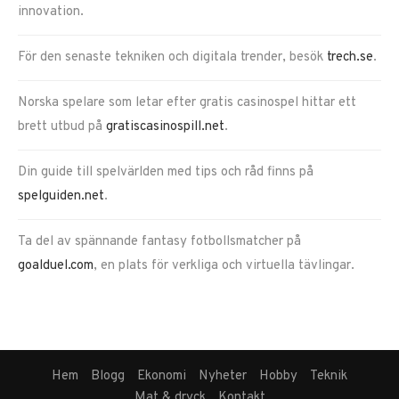
innovation.
För den senaste tekniken och digitala trender, besök
trech.se
.
Norska spelare som letar efter gratis casinospel hittar ett
brett utbud på
gratiscasinospill.net
.
Din guide till spelvärlden med tips och råd finns på
spelguiden.net
.
Ta del av spännande fantasy fotbollsmatcher på
goalduel.com
, en plats för verkliga och virtuella tävlingar.
Hem
Blogg
Ekonomi
Nyheter
Hobby
Teknik
Mat & dryck
Kontakt