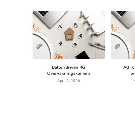
ik har
Batteridriven 4G
Att f
a branscher
Övervakningskamera
o
2023
April 2, 2026