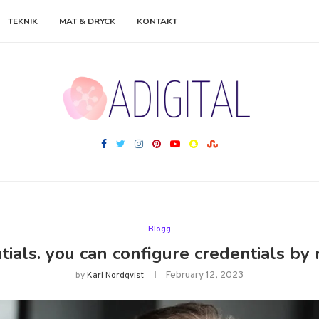
TEKNIK
MAT & DRYCK
KONTAKT
Blogg
tials. you can configure credentials by 
February 12, 2023
by
Karl Nordqvist