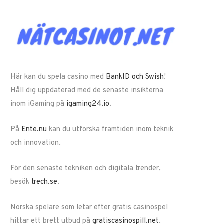
Här kan du spela casino med
BankID och Swish
!
Håll dig uppdaterad med de senaste insikterna
inom iGaming på
igaming24.io
.
På
Ente.nu
kan du utforska framtiden inom teknik
och innovation.
För den senaste tekniken och digitala trender,
besök
trech.se
.
Norska spelare som letar efter gratis casinospel
hittar ett brett utbud på
gratiscasinospill.net
.