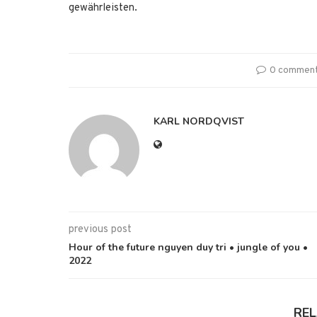
gewährleisten.
0 commen
KARL NORDQVIST
previous post
Hour of the future nguyen duy tri • jungle of you •
2022
RE