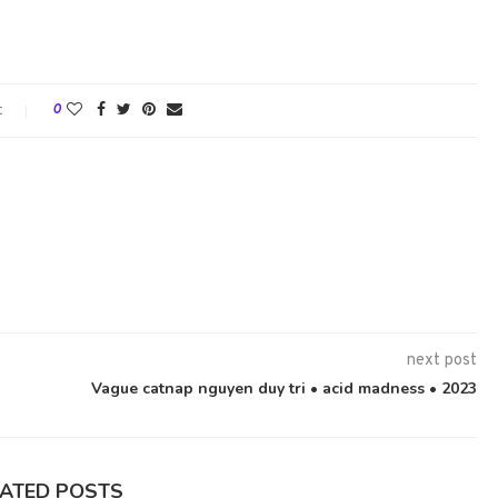
t
0
next post
Vague catnap nguyen duy tri • acid madness • 2023
LATED POSTS