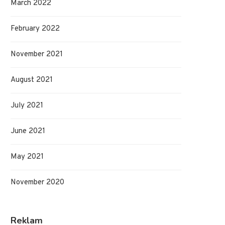
March 2022
February 2022
November 2021
August 2021
July 2021
Vilka filmer måste man se i sitt liv?
Online betting exploderar i
October 24, 2025
August 15, 2025
June 2021
May 2021
November 2020
Reklam