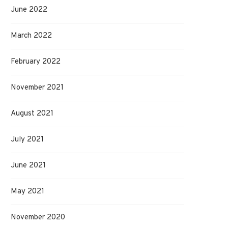
June 2022
March 2022
February 2022
Vilka filmer måste man se i sitt liv?
Online betting exploderar i
November 2021
October 24, 2025
August 15, 2025
August 2021
July 2021
June 2021
May 2021
November 2020