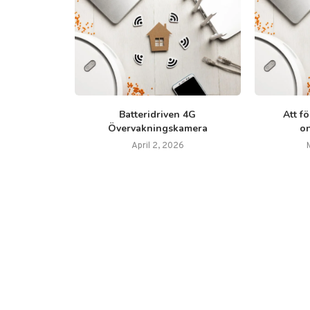
ik har
Batteridriven 4G
Att f
a branscher
Övervakningskamera
o
2023
April 2, 2026