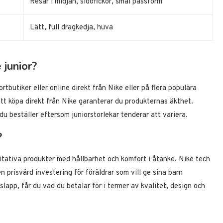
Resår i midjan, sidofickor, smal passform
Lätt, full dragkedja, huva
 junior?
ortbutiker eller online direkt från Nike eller på flera populära
t köpa direkt från Nike garanterar du produkternas äkthet.
 du beställer eftersom juniorstorlekar tenderar att variera.
?
itativa produkter med hållbarhet och komfort i åtanke. Nike tech
 en prisvärd investering för föräldrar som vill ge sina barn
slapp, får du vad du betalar för i termer av kvalitet, design och