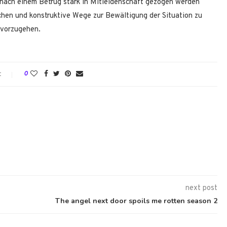
nach einem Betrug stark in Mitleidenschaft gezogen werden
uchen und konstruktive Wege zur Bewältigung der Situation zu
rvorzugehen.
t
0
next post
The angel next door spoils me rotten season 2