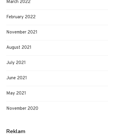
March 2022
February 2022
November 2021
August 2021
July 2021
Vilka filmer måste man se i sitt liv?
Online betting exploderar i
June 2021
October 24, 2025
August 15, 2025
May 2021
November 2020
Reklam