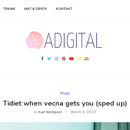
TEKNIK
MAT & DRYCK
KONTAKT
Blogg
Tidiet when vecna gets you (sped up)
March 2, 2023
by
Karl Nordqvist