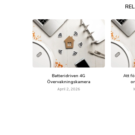
RE
ik har
Batteridriven 4G
Att f
a branscher
Övervakningskamera
o
2023
April 2, 2026