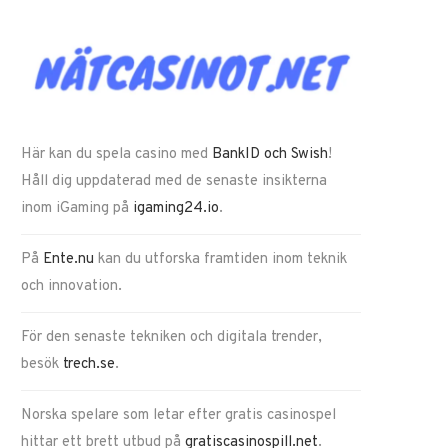
Här kan du spela casino med
BankID och Swish
!
Håll dig uppdaterad med de senaste insikterna
inom iGaming på
igaming24.io
.
På
Ente.nu
kan du utforska framtiden inom teknik
och innovation.
För den senaste tekniken och digitala trender,
besök
trech.se
.
Norska spelare som letar efter gratis casinospel
hittar ett brett utbud på
gratiscasinospill.net
.