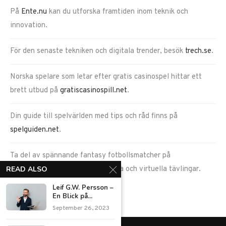
På
Ente.nu
kan du utforska framtiden inom teknik och
innovation.
För den senaste tekniken och digitala trender, besök
trech.se
.
Norska spelare som letar efter gratis casinospel hittar ett
brett utbud på
gratiscasinospill.net
.
Din guide till spelvärlden med tips och råd finns på
spelguiden.net
.
Ta del av spännande fantasy fotbollsmatcher på
READ ALSO
goalduel.com
, en plats för verkliga och virtuella tävlingar.
Leif G.W. Persson –
En Blick på...
September 26, 2023