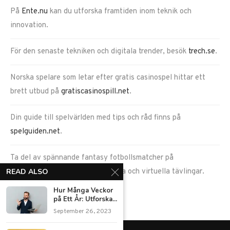
På
Ente.nu
kan du utforska framtiden inom teknik och
innovation.
För den senaste tekniken och digitala trender, besök
trech.se
.
Norska spelare som letar efter gratis casinospel hittar ett
brett utbud på
gratiscasinospill.net
.
Din guide till spelvärlden med tips och råd finns på
spelguiden.net
.
Ta del av spännande fantasy fotbollsmatcher på
READ ALSO
goalduel.com
, en plats för verkliga och virtuella tävlingar.
Hur Många Veckor
på Ett År: Utforska...
September 26, 2023