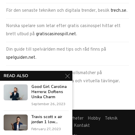
För den senaste tekniken och digitala trender, besök
trech.se
.
Norska spelare som letar efter gratis casinospel hittar ett
brett utbud på
gratiscasinospill.net
.
Din guide till spelvärlden med tips och råd finns på
spelguiden.net
.
Ta del av spännande fantasy fotbollsmatcher på
READ ALSO
goalduel.com
, en plats för verkliga och virtuella tävlingar.
Good Girl Carolina
Herrera: Doftens
Unika Charm
September 26, 2023
Travis scott x air
Hem
Blogg
Ekonomi
Nyheter
Hobby
Teknik
jordan 1 low...
Mat & dryck
Kontakt
February 27, 2023