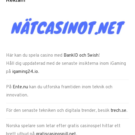
Reklam
Här kan du spela casino med
BankID och Swish
!
Håll dig uppdaterad med de senaste insikterna inom iGaming
på
igaming24.io
.
På
Ente.nu
kan du utforska framtiden inom teknik och
innovation.
För den senaste tekniken och digitala trender, besök
trech.se
.
Norska spelare som letar efter gratis casinospel hittar ett
brett utbud på
gratiscasinospill.net
.