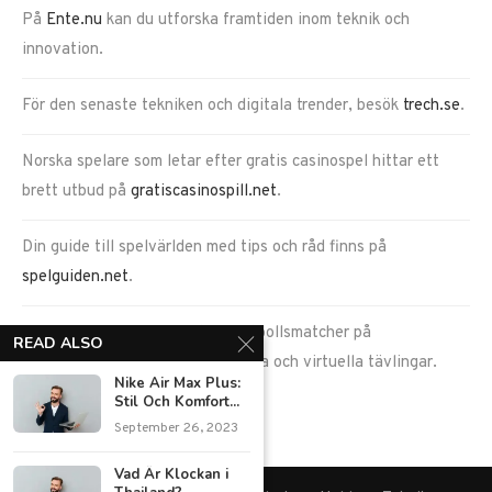
På
Ente.nu
kan du utforska framtiden inom teknik och
innovation.
För den senaste tekniken och digitala trender, besök
trech.se
.
Norska spelare som letar efter gratis casinospel hittar ett
brett utbud på
gratiscasinospill.net
.
Din guide till spelvärlden med tips och råd finns på
spelguiden.net
.
Ta del av spännande fantasy fotbollsmatcher på
READ ALSO
goalduel.com
, en plats för verkliga och virtuella tävlingar.
Nike Air Max Plus:
Stil Och Komfort...
September 26, 2023
Vad Är Klockan i