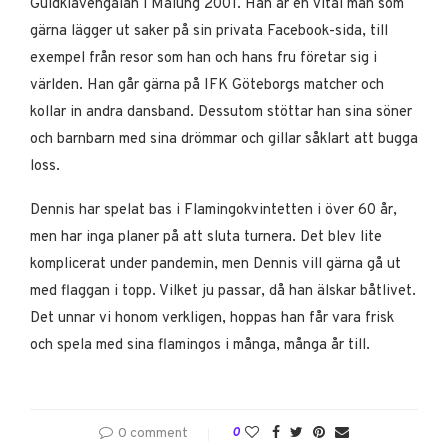
Guldklavengalan i Malung 2001. Han är en vital man som
gärna lägger ut saker på sin privata Facebook-sida, till
exempel från resor som han och hans fru företar sig i
världen. Han går gärna på IFK Göteborgs matcher och
kollar in andra dansband. Dessutom stöttar han sina söner
och barnbarn med sina drömmar och gillar såklart att bugga
loss.
Dennis har spelat bas i Flamingokvintetten i över 60 år,
men har inga planer på att sluta turnera. Det blev lite
komplicerat under pandemin, men Dennis vill gärna gå ut
med flaggan i topp. Vilket ju passar, då han älskar båtlivet.
Det unnar vi honom verkligen, hoppas han får vara frisk
och spela med sina flamingos i många, många år till.
0 comment
0