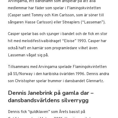
Arvingarna, ett bandnamn som anspelar på att alla
medlemmar har fäder som spelar i Flamingokvintetten
(Casper samt Tommy och Kim Carlsson, som är söner till
sångaren Hasse Carlsson) eller Streaplers (“Lasseman”).
Casper spelar bas och sjunger i bandet och de fick en stor
hit med melodifestivalbidraget “Eloise” 1993. Casper har
också haft en karriär som programledare vilket även
Lasseman vågat sig på.
Tillsammans med Arvingarna spelade Flamingokvintetten
på SS/Norway i den karibiska övärlden 1996. Dennis andra
son Christopher spelar trummor i dansbandet Glennartz.
Dennis Janebrink på gamla dar –
dansbandsvärldens silverrygg
Dennis fick “guldklaven” som Årets basist på