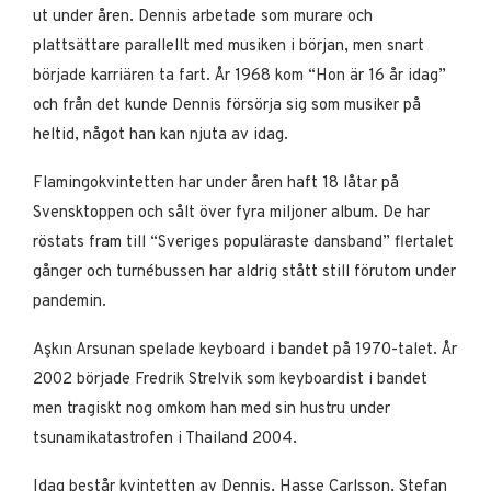
ut under åren. Dennis arbetade som murare och
plattsättare parallellt med musiken i början, men snart
började karriären ta fart. År 1968 kom “Hon är 16 år idag”
och från det kunde Dennis försörja sig som musiker på
heltid, något han kan njuta av idag.
Flamingokvintetten har under åren haft 18 låtar på
Svensktoppen och sålt över fyra miljoner album. De har
röstats fram till “Sveriges populäraste dansband” flertalet
gånger och turnébussen har aldrig stått still förutom under
pandemin.
Aşkın Arsunan spelade keyboard i bandet på 1970-talet. År
2002 började Fredrik Strelvik som keyboardist i bandet
men tragiskt nog omkom han med sin hustru under
tsunamikatastrofen i Thailand 2004.
Idag består kvintetten av Dennis, Hasse Carlsson, Stefan