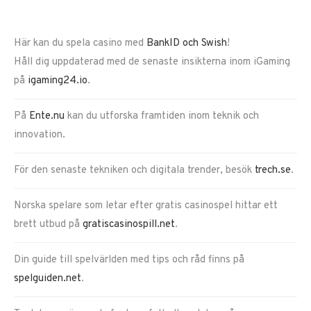
Här kan du spela casino med
BankID och Swish
!
Håll dig uppdaterad med de senaste insikterna inom iGaming
på
igaming24.io
.
På
Ente.nu
kan du utforska framtiden inom teknik och
innovation.
För den senaste tekniken och digitala trender, besök
trech.se
.
Norska spelare som letar efter gratis casinospel hittar ett
brett utbud på
gratiscasinospill.net
.
Din guide till spelvärlden med tips och råd finns på
spelguiden.net
.