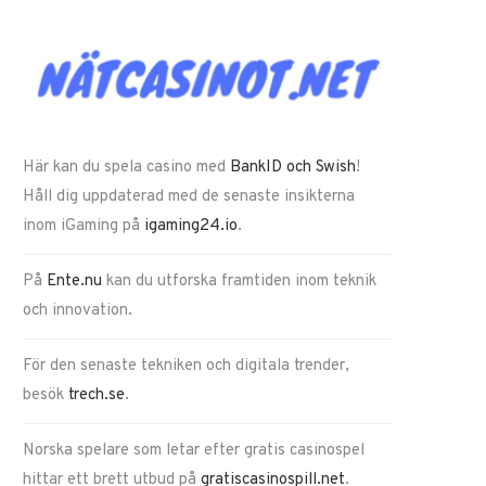
Här kan du spela casino med
BankID och Swish
!
Håll dig uppdaterad med de senaste insikterna
inom iGaming på
igaming24.io
.
På
Ente.nu
kan du utforska framtiden inom teknik
och innovation.
För den senaste tekniken och digitala trender,
besök
trech.se
.
Norska spelare som letar efter gratis casinospel
hittar ett brett utbud på
gratiscasinospill.net
.