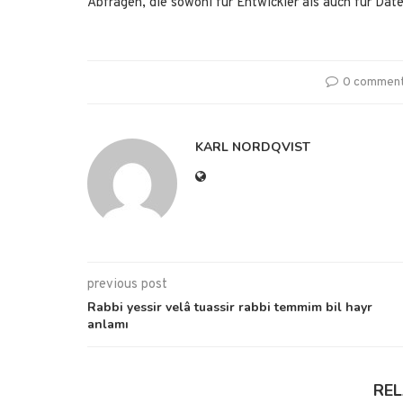
Abfragen, die sowohl für Entwickler als auch für Dat
0 commen
KARL NORDQVIST
previous post
Rabbi yessir velâ tuassir rabbi temmim bil hayr
anlamı
RE