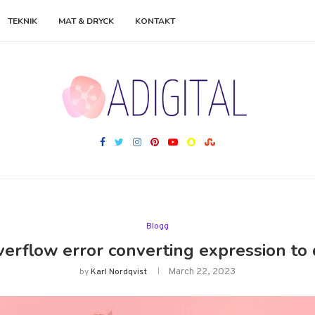
TEKNIK
MAT & DRYCK
KONTAKT
Blogg
verflow error converting expression to d
March 22, 2023
by
Karl Nordqvist