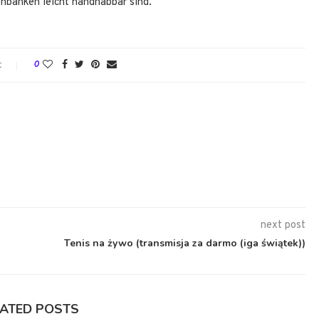
enbanken leicht handhabbar sind.
t
0
next post
Tenis na żywo (transmisja za darmo (iga świątek))
LATED POSTS