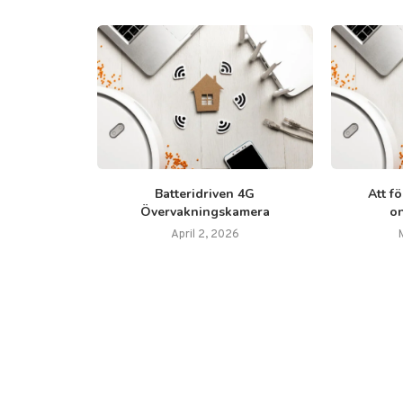
ik har
Batteridriven 4G
Att f
a branscher
Övervakningskamera
o
2023
April 2, 2026