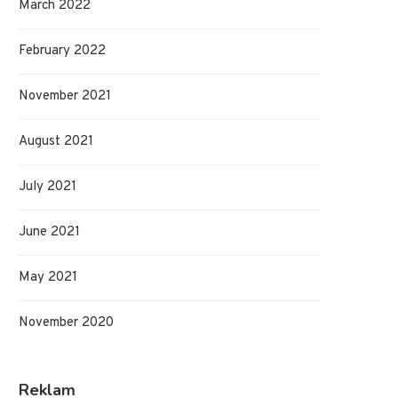
March 2022
February 2022
November 2021
August 2021
July 2021
Vilka filmer måste man se i sitt liv?
Online betting exploderar i
October 24, 2025
August 15, 2025
June 2021
May 2021
November 2020
Reklam