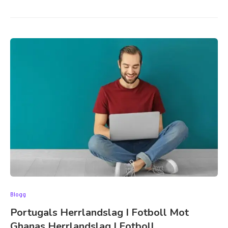
Blogg
Portugals Herrlandslag I Fotboll Mot
Ghanas Herrlandslag I Fotboll