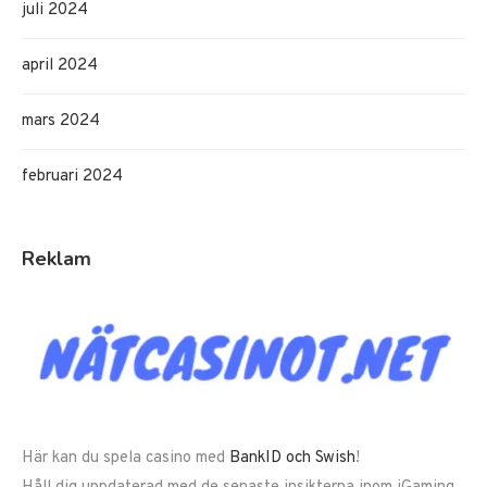
juli 2024
april 2024
mars 2024
februari 2024
Reklam
Här kan du spela casino med
BankID och Swish
!