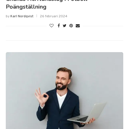
Poängställning
by
Karl Nordqvist
26 februari 2024